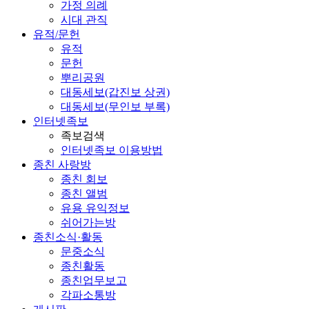
가정 의례
시대 관직
유적/문헌
유적
문헌
뿌리공원
대동세보(갑진보 상권)
대동세보(무인보 부록)
인터넷족보
족보검색
인터넷족보 이용방법
종친 사랑방
종친 회보
종친 앨범
유용 유익정보
쉬어가는방
종친소식·활동
문중소식
종친활동
종친업무보고
각파소통방