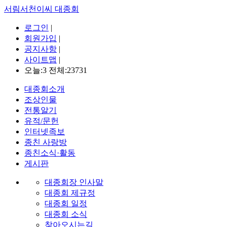
서림서천이씨 대종회
로그인
|
회원가입
|
공지사항
|
사이트맵
|
오늘:3 전체:23731
대종회소개
조상인물
전통알기
유적/문헌
인터넷족보
종친 사랑방
종친소식·활동
게시판
대종회장 인사말
대종회 제규정
대종회 일정
대종회 소식
찾아오시는길