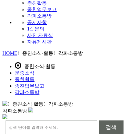
종친활동
종친업무보고
각파소통방
공지사항
1:1 문의
사진 자료실
자유게시판
HOME
〉
종친소식·활동
〉
각파소통방
종친소식·활동
문중소식
종친활동
종친업무보고
각파소통방
〉
종친소식·활동
〉
각파소통방
각파소통방
검색