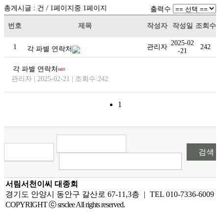
총게시글 :
건 /
1
페이지중
1
페이지
출력수
번호
제목
작성자
작성일
조회수
2025-02
1
관리자
242
각 파별 연락처
-21
각 파별 연락처
관리자 | 2025-02-21 | 조회수:242
1
검색
서림서천이씨 대종회
경기도 안양시 동안구 갈산로 67-11,3층
|
TEL 010-7336-6009
COPYRIGHT ⓒ srsclee All rights reserved.