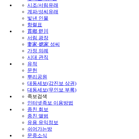
시조/서림유래
계파/성씨유래
빛낸 인물
항렬표
貫鄕 舒川
서림 광장
妻家·媤家 성씨
가정 의례
시대 관직
유적
문헌
뿌리공원
대동세보(갑진보 상권)
대동세보(무인보 부록)
족보검색
인터넷족보 이용방법
종친 회보
종친 앨범
유용 유익정보
쉬어가는방
문중소식