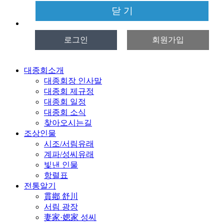
닫 기
로그인
회원가입
대종회소개
대종회장 인사말
대종회 제규정
대종회 일정
대종회 소식
찾아오시는길
조상인물
시조/서림유래
계파/성씨유래
빛낸 인물
항렬표
전통알기
貫鄕 舒川
서림 광장
妻家·媤家 성씨