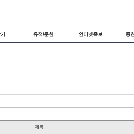
알기
유적/문헌
인터넷족보
종친
제목