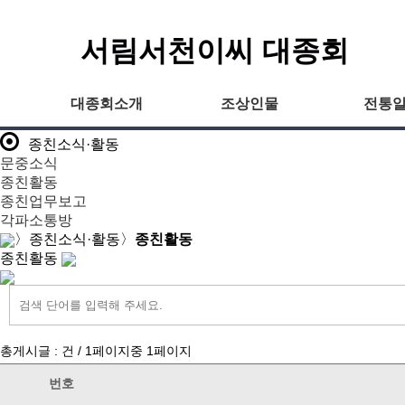
서림서천이씨 대종회
대종회소개
조상인물
전통
종친소식·활동
문중소식
종친활동
종친업무보고
각파소통방
〉
종친소식·활동
〉
종친활동
종친활동
총게시글 :
건 /
1
페이지중
1
페이지
번호