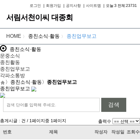
로그인
|
회원가입
|
공지사항
|
사이트맵
|
오늘:3 전체:23731
서림서천이씨 대종회
HOME
종친소식·활동
종친업무보고
〉
〉
종친소식·활동
문중소식
종친활동
종친업무보고
각파소통방
〉
종친소식·활동
〉
종친업무보고
종친업무보고
검색
총게시글 :
건 /
1
페이지중
1
페이지
출력수
번호
제목
작성자
작성일
조회수