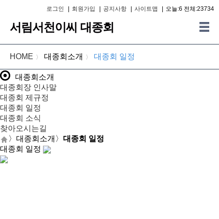
로그인
|
회원가입
|
공지사항
|
사이트맵
|
오늘:6 전체:23734
서림서천이씨 대종회
HOME
대종회소개
대종회 일정
〉
〉
대종회소개
대종회장 인사말
대종회 제규정
대종회 일정
대종회 소식
찾아오시는길
〉
대종회소개
〉
대종회 일정
대종회 일정