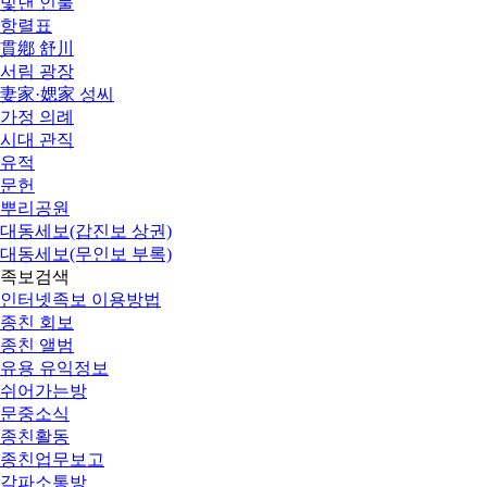
빛낸 인물
항렬표
貫鄕 舒川
서림 광장
妻家·媤家 성씨
가정 의례
시대 관직
유적
문헌
뿌리공원
대동세보(갑진보 상권)
대동세보(무인보 부록)
족보검색
인터넷족보 이용방법
종친 회보
종친 앨범
유용 유익정보
쉬어가는방
문중소식
종친활동
종친업무보고
각파소통방