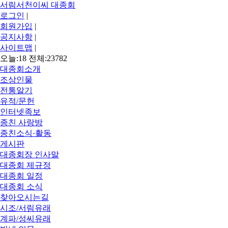
서림서천이씨 대종회
로그인
|
회원가입
|
공지사항
|
사이트맵
|
오늘:18 전체:23782
대종회소개
조상인물
전통알기
유적/문헌
인터넷족보
종친 사랑방
종친소식·활동
게시판
대종회장 인사말
대종회 제규정
대종회 일정
대종회 소식
찾아오시는길
시조/서림유래
계파/성씨유래